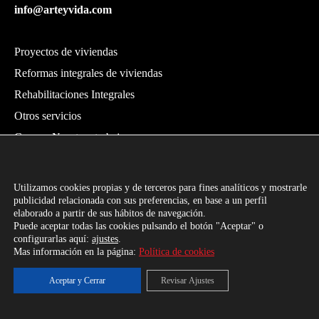
info@arteyvida.com
Proyectos de viviendas
Reformas integrales de viviendas
Rehabilitaciones Integrales
Otros servicios
Conoce Nuestros trabajos
Utilizamos cookies propias y de terceros para fines analíticos y mostrarle
Copyright 2020 Arte y Vida Arquitectura. Todos los derechos reservados.
publicidad relacionada con sus preferencias, en base a un perfil
Arquiknowmadas, marketing y diseño web para
elaborado a partir de sus hábitos de navegación.
Diseño web:
Puede aceptar todas las cookies pulsando el botón "Aceptar" o
Arquitectos
.
configurarlas aquí:
ajustes
.
Mas información en la página:
Política de cookies
Arte y vida Arquitectura. C/ Joaquín Rojas, 3, 16.001. Cuenca. Telf: 969 694
133 / 651 385 312
Aceptar y Cerrar
Revisar Ajustes
Contacto
Aviso legal
Política de privacidad