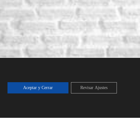
Aceptar y Cerrar
Revisar Ajustes
QUITECTURA Y URBANISMO EN
CUENCA